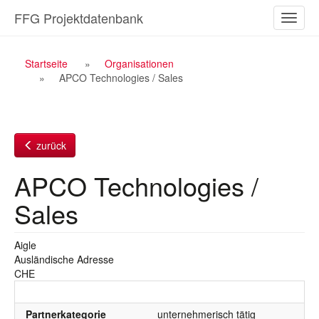
Zum
FFG Projektdatenbank
Naviga
Inhalt
ein-/a
Breadcrumb
Startseite
Organisationen
APCO Technologies / Sales
Navigation
zurück
APCO Technologies /
Sales
Aigle
Ausländische Adresse
CHE
Partnerkategorie
unternehmerisch tätig