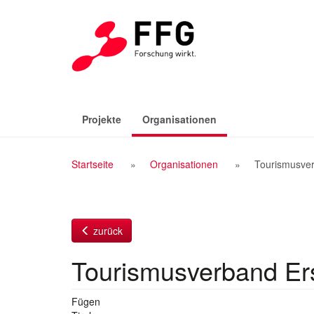
Zum
Inhalt
(aktiv)
Projekte
Organisationen
Breadcrumb
Startseite
Organisationen
Tourismusverb
Navigation
zurück
Tourismusverband Erst
Fügen