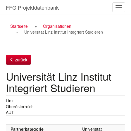
Zum
FFG Projektdatenbank
Naviga
Inhalt
ein-/a
Breadcrumb
Startseite
Organisationen
Universität Linz Institut Integriert Studieren
Navigation
zurück
Universität Linz Institut
Integriert Studieren
Linz
Oberösterreich
AUT
Partnerkategorie
Universität