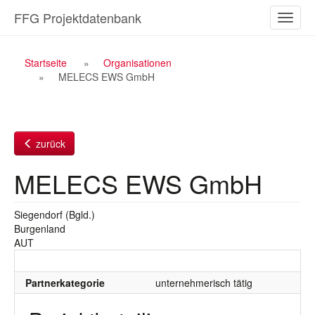
Zum
FFG Projektdatenbank
Naviga
Inhalt
ein-/a
Breadcrumb
Startseite
Organisationen
MELECS EWS GmbH
Navigation
zurück
MELECS EWS GmbH
Siegendorf (Bgld.)
Burgenland
AUT
Partnerkategorie
unternehmerisch tätig