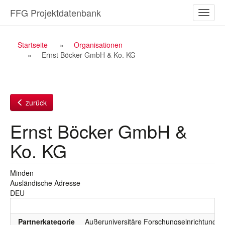
Zum
FFG Projektdatenbank
Naviga
Inhalt
ein-/a
Breadcrumb
Startseite
Organisationen
Ernst Böcker GmbH & Ko. KG
Navigation
zurück
Ernst Böcker GmbH &
Ko. KG
Minden
Ausländische Adresse
DEU
Partnerkategorie
Außeruniversitäre Forschungseinrichtung