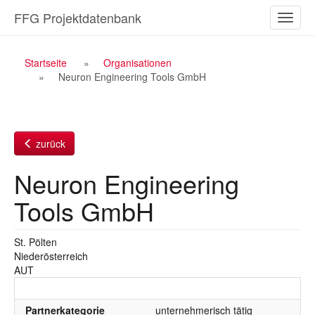
Zum
FFG Projektdatenbank
Naviga
Inhalt
ein-/a
Breadcrumb
Startseite
Organisationen
Neuron Engineering Tools GmbH
Navigation
zurück
Neuron Engineering
Tools GmbH
St. Pölten
Niederösterreich
AUT
Partnerkategorie
unternehmerisch tätig