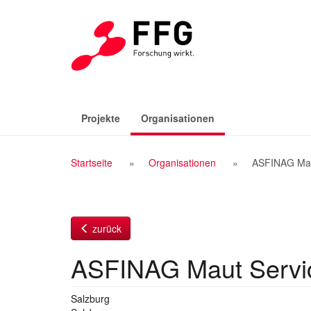
Zum
Inhalt
(aktiv)
Projekte
Organisationen
Breadcrumb
Startseite
Organisationen
ASFINAG Mau
Navigation
zurück
ASFINAG Maut Serv
Salzburg