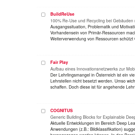
BuildReUse
Projekt
auswählen
100% Re-Use und Recycling bei Gebäuden m
Ausgangssituation, Problematik und Motivat
Vorhandensein von Primär-Ressourcen mach
Weiterverwendung von Ressourcen schützt
Fair Play
Projekt
auswählen
Aufbau eines Innovationsnetzwerks zur Mobb
Der Lehrlingsmangel in Österreich ist ein v
Lehrstellen nicht besetzt werden. Umso wich
schaffen. Doch diese ist für angehende Lehr
COGNITUS
Projekt
auswählen
Generic Building Blocks for Explainable De
Aktuelle Entwicklungen im Bereich Deep Lea
Anwendungen (z.B.: Bildklassifikation) sug
herangezogen werden können. In den Berei