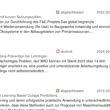
abgeschlossen
2022-20
it kurzen Nutzungszyklen
ion zur Durchführung des F&E-Projekts Das global begrenzte
t Wiederverwendung (Re-Use) im Baugewerbe notwendig und sinnvoll
 Ökosysteme in den Abbaugebieten von Primärressourcen,…
laufend
2024-20
ing-Prävention bei Lehrlingen
ielschichtiges Problem, laut WKO können mit Stand 2023 über 14.000
tiger erscheint es, eine positive und unterstützende Arbeitsumgebung 
linge nicht selbstverständlich.…
abgeschlossen
2019-20
ep Learning Based Outage Predictions
rning und deren erfolgreiche praktische Anwendung in unterschiedlich
gerieren, dass diese Methoden auch zur Prognose von Maschinenausfäl
chen Produktion und Logistik, welche…