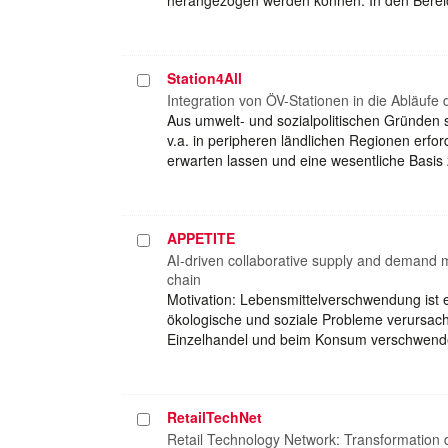
Station4All
Projekt
auswählen
Integration von ÖV-Stationen in die Abläufe 
Aus umwelt- und sozialpolitischen Gründen s
v.a. in peripheren ländlichen Regionen erf
erwarten lassen und eine wesentliche Basis
APPETITE
Projekt
auswählen
AI-driven collaborative supply and demand m
chain
Motivation: Lebensmittelverschwendung ist 
ökologische und soziale Probleme verursacht
Einzelhandel und beim Konsum verschwend
RetailTechNet
Projekt
auswählen
Retail Technology Network: Transformation 