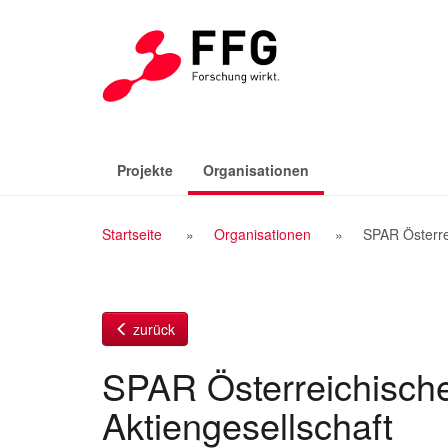
Zum
Inhalt
(aktiv)
Projekte
Organisationen
Breadcrumb
Startseite
Organisationen
SPAR Österre
Navigation
zurück
SPAR Österreichisch
Aktiengesellschaft