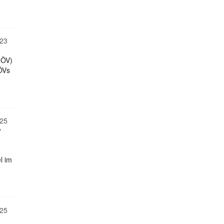
23
(ÖV)
ÖVs
25
y
l im
25