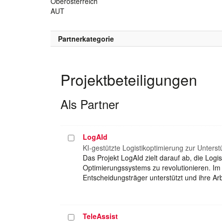
Oberösterreich
AUT
Partnerkategorie
Projektbeteiligungen
Als Partner
LogAId
Projekt
auswählen
KI-gestützte Logistikoptimierung zur Unter
Das Projekt LogAId zielt darauf ab, die Logis
Optimierungssystems zu revolutionieren. Im
Entscheidungsträger unterstützt und ihre Arb
TeleAssist
Projekt