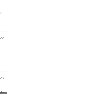
en,
22
u
26
 ohne