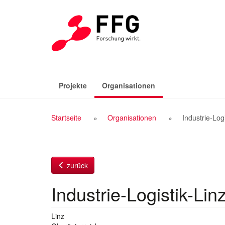
Zum
Inhalt
(aktiv)
Projekte
Organisationen
Breadcrumb
Startseite
Organisationen
Industrie-Log
Navigation
zurück
Industrie-Logistik-L
Linz