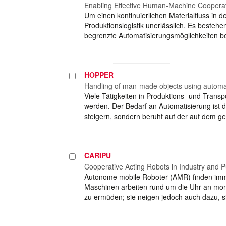
auswählen
Enabling Effective Human-Machine Cooperat
Um einen kontinuierlichen Materialfluss in de
Produktionslogistik unerlässlich. Es besteh
begrenzte Automatisierungsmöglichkeiten be
HOPPER
Projekt
auswählen
Handling of man-made objects using automa
Viele Tätigkeiten in Produktions- und Tran
werden. Der Bedarf an Automatisierung ist da
steigern, sondern beruht auf der auf dem g
CARIPU
Projekt
auswählen
Cooperative Acting Robots in Industry and P
Autonome mobile Roboter (AMR) finden imme
Maschinen arbeiten rund um die Uhr an mon
zu ermüden; sie neigen jedoch auch dazu, si