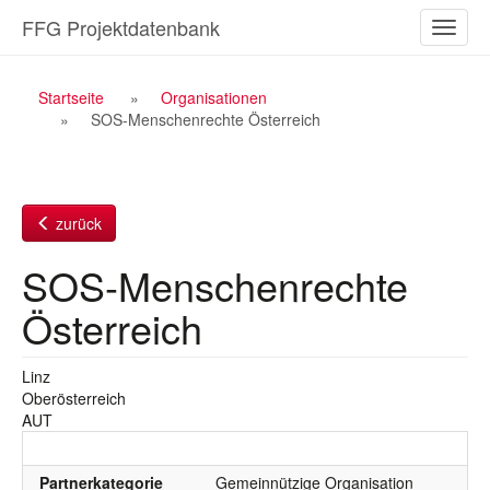
Zum
FFG Projektdatenbank
Naviga
Inhalt
ein-/a
Breadcrumb
Startseite
Organisationen
SOS-Menschenrechte Österreich
Navigation
zurück
SOS-Menschenrechte
Österreich
Linz
Oberösterreich
AUT
Partnerkategorie
Gemeinnützige Organisation