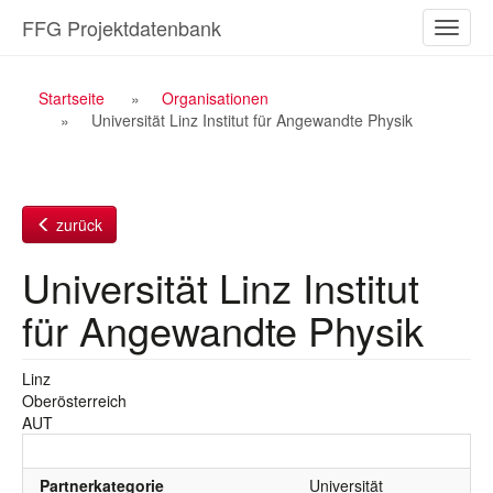
Zum
FFG Projektdatenbank
Naviga
Inhalt
ein-/a
Breadcrumb
Startseite
Organisationen
Universität Linz Institut für Angewandte Physik
Navigation
zurück
Universität Linz Institut
für Angewandte Physik
Linz
Oberösterreich
AUT
Partnerkategorie
Universität