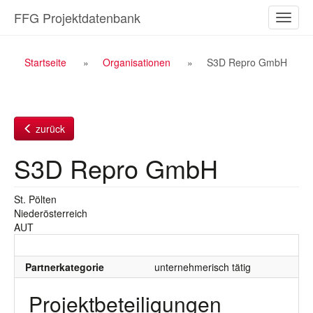
Zum
FFG Projektdatenbank
Naviga
Inhalt
ein-/a
Breadcrumb
Startseite
Organisationen
S3D Repro GmbH
Navigation
zurück
S3D Repro GmbH
St. Pölten
Niederösterreich
AUT
Partnerkategorie
unternehmerisch tätig
Projektbeteiligungen