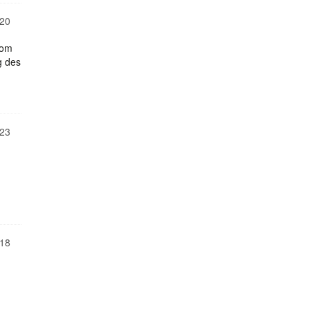
20
vom
g des
23
18