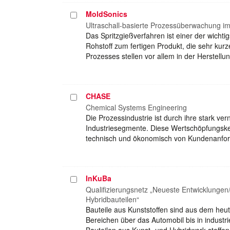
MoldSonics
Projekt
auswählen
Ultraschall-basierte Prozessüberwachung im
Das Spritzgießverfahren ist einer der wicht
Rohstoff zum fertigen Produkt, die sehr kur
Prozesses stellen vor allem in der Herstel
CHASE
Projekt
auswählen
Chemical Systems Engineering
Die Prozessindustrie ist durch ihre stark ve
Industriesegmente. Diese Wertschöpfungske
technisch und ökonomisch von Kundenanf
InKuBa
Projekt
auswählen
Qualifizierungsnetz „Neueste Entwicklungen/
Hybridbauteilen“
Bauteile aus Kunststoffen sind aus dem heut
Bereichen über das Automobil bis in industr
Bauteilen aus Kunst- und Hybridwerk-stoffen