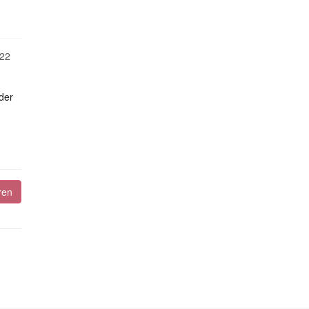
22
der
ren