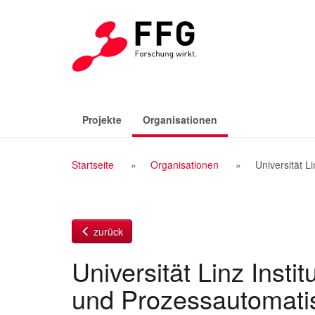
Zum
Inhalt
(aktiv)
Projekte
Organisationen
Breadcrumb
Startseite
Organisationen
Universität L
Navigation
zurück
Universität Linz Insti
und Prozessautomati