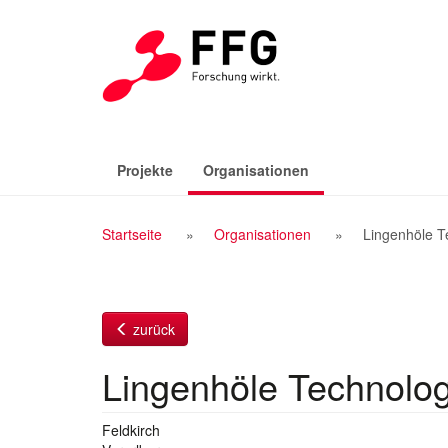
Zum
Inhalt
(aktiv)
Projekte
Organisationen
Breadcrumb
Startseite
Organisationen
Lingenhöle 
Navigation
zurück
Lingenhöle Technol
Feldkirch