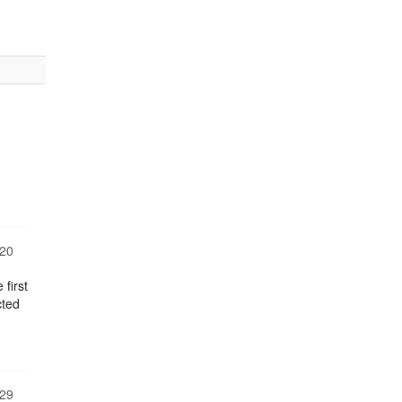
20
first
cted
29