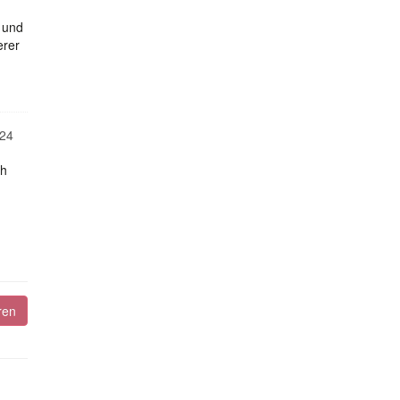
g und
erer
24
ch
ren