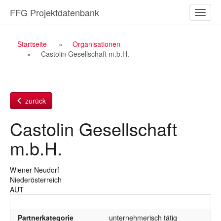
Zum
FFG Projektdatenbank
Naviga
Inhalt
ein-/a
Breadcrumb
Startseite
Organisationen
Castolin Gesellschaft m.b.H.
Navigation
zurück
Castolin Gesellschaft
m.b.H.
Wiener Neudorf
Niederösterreich
AUT
Partnerkategorie
unternehmerisch tätig