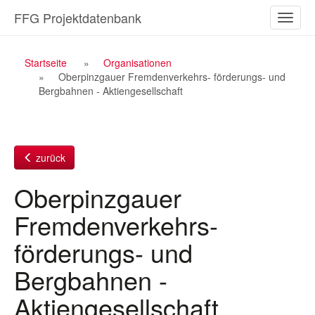
Zum
FFG Projektdatenbank
Naviga
Inhalt
ein-/a
Breadcrumb
Startseite
Organisationen
Oberpinzgauer Fremdenverkehrs- förderungs- und
Navigation
Bergbahnen - Aktiengesellschaft
zurück
Oberpinzgauer
Fremdenverkehrs-
förderungs- und
Bergbahnen -
Aktiengesellschaft