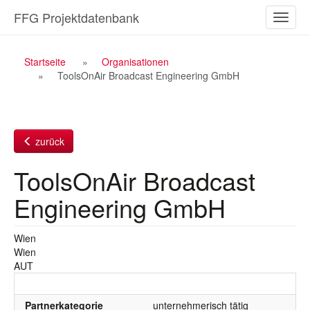
Zum
FFG Projektdatenbank
Naviga
Inhalt
ein-/a
Breadcrumb
Startseite
Organisationen
ToolsOnAir Broadcast Engineering GmbH
Navigation
zurück
ToolsOnAir Broadcast
Engineering GmbH
Wien
Wien
AUT
Partnerkategorie
unternehmerisch tätig