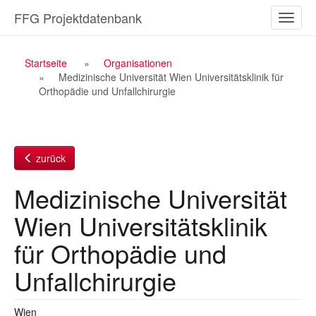
Zum
FFG Projektdatenbank
Naviga
Inhalt
ein-/a
Breadcrumb
Startseite
Organisationen
Medizinische Universität Wien Universitätsklinik für
Navigation
Orthopädie und Unfallchirurgie
zurück
Medizinische Universität
Wien Universitätsklinik
für Orthopädie und
Unfallchirurgie
Wien