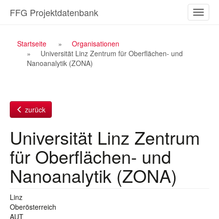
Zum
FFG Projektdatenbank
Naviga
Inhalt
ein-/a
Breadcrumb
Startseite
Organisationen
Universität Linz Zentrum für Oberflächen- und
Navigation
Nanoanalytik (ZONA)
zurück
Universität Linz Zentrum
für Oberflächen- und
Nanoanalytik (ZONA)
Linz
Oberösterreich
AUT