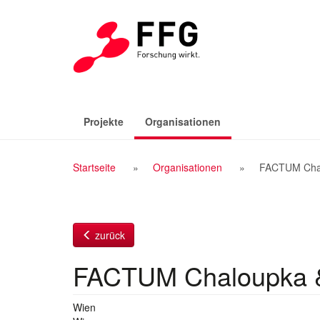
Zum
Inhalt
(aktiv)
Projekte
Organisationen
Breadcrumb
Startseite
Organisationen
FACTUM Chal
Navigation
zurück
FACTUM Chaloupka 
Wien