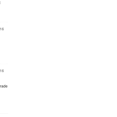
t
16
16
erade