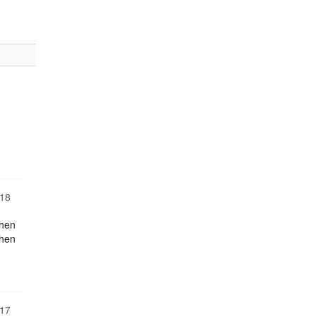
18
chen
chen
17