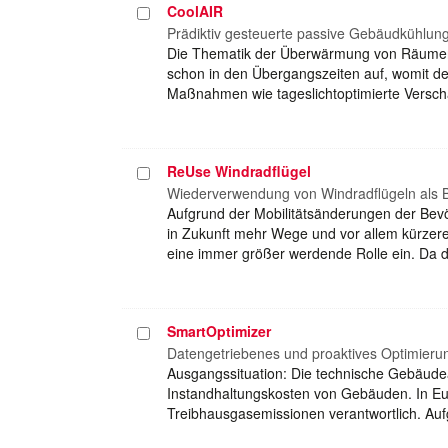
CoolAIR
Projekt
auswählen
Prädiktiv gesteuerte passive Gebäudkühlung m
Die Thematik der Überwärmung von Räumen be
schon in den Übergangszeiten auf, womit de
Maßnahmen wie tageslichtoptimierte Versch
ReUse Windradflügel
Projekt
auswählen
Wiederverwendung von Windradflügeln als 
Aufgrund der Mobilitätsänderungen der Bev
in Zukunft mehr Wege und vor allem kürzere
eine immer größer werdende Rolle ein. Da 
SmartOptimizer
Projekt
auswählen
Datengetriebenes und proaktives Optimieru
Ausgangssituation: Die technische Gebäude
Instandhaltungskosten von Gebäuden. In Euro
Treibhausgasemissionen verantwortlich. A