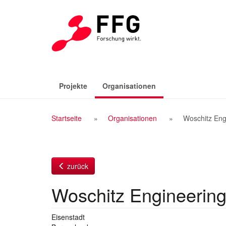
Zum
Inhalt
(aktiv)
Projekte
Organisationen
Breadcrumb
Startseite
Organisationen
Woschitz En
Navigation
zurück
Woschitz Engineeri
Eisenstadt