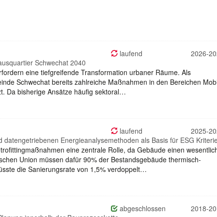
laufend
2026-20
hausquartier Schwechat 2040
ordern eine tiefgreifende Transformation urbaner Räume. Als
meinde Schwechat bereits zahlreiche Maßnahmen in den Bereichen Mobil
t. Da bisherige Ansätze häufig sektoral…
laufend
2025-20
 und datengetriebenen Energieanalysemethoden als Basis für ESG Kriteri
etrofittingmaßnahmen eine zentrale Rolle, da Gebäude einen wesentlich
äischen Union müssen dafür 90% der Bestandsgebäude thermisch-
müsste die Sanierungsrate von 1,5% verdoppelt…
abgeschlossen
2018-20