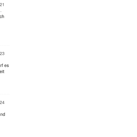
21
.
uch
23
rf es
eit
24
und