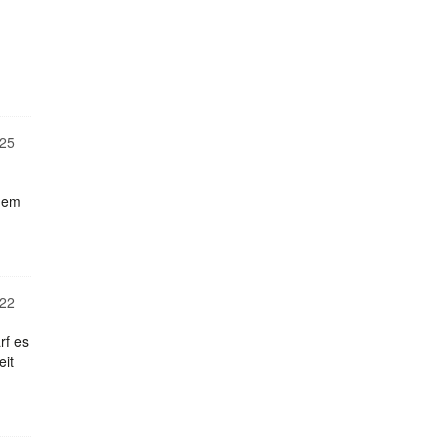
25
 dem
22
rf es
eit