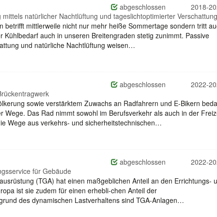
abgeschlossen
2018-20
ittels natürlicher Nachtlüftung und tageslichtoptimierter Verschattung
trifft mittlerweile nicht nur mehr heiße Sommertage sondern tritt a
r Kühlbedarf auch in unseren Breitengraden stetig zunimmt. Passive
attung und natürliche Nachtlüftung weisen…
abgeschlossen
2022-20
Brückentragwerk
ölkerung sowie verstärktem Zuwachs an Radfahrern und E-Bikern beda
r Wege. Das Rad nimmt sowohl im Berufsverkehr als auch in der Freiz
die Wege aus verkehrs- und sicherheitstechnischen…
abgeschlossen
2022-20
ngsservice für Gebäude
ausrüstung (TGA) hat einen maßgeblichen Anteil an den Errichtungs- 
pa ist sie zudem für einen erhebli-chen Anteil der
ufgrund des dynamischen Lastverhaltens sind TGA-Anlagen…