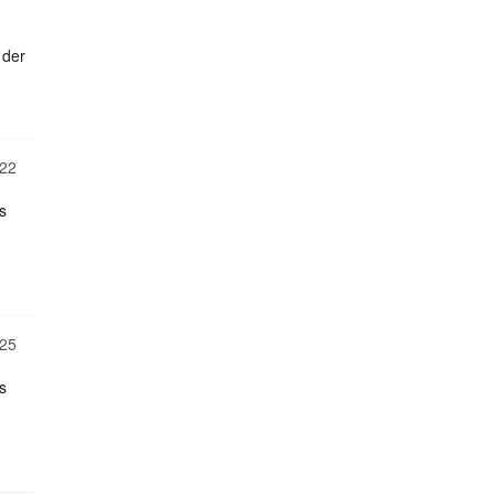
 der
22
s
25
s