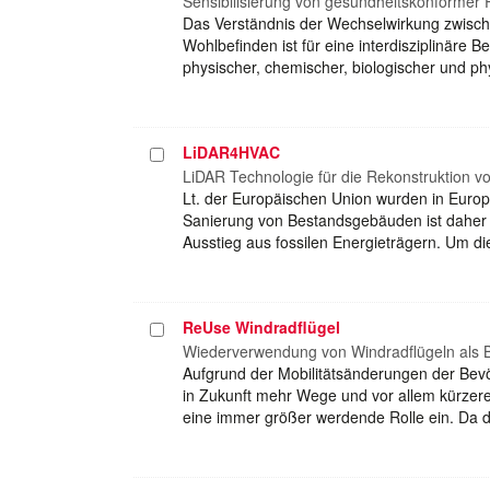
auswählen
Sensibilisierung von gesundheitskonformer 
Das Verständnis der Wechselwirkung zwisc
Wohlbefinden ist für eine interdisziplinäre
physischer, chemischer, biologischer und p
LiDAR4HVAC
Projekt
auswählen
LiDAR Technologie für die Rekonstruktion
Lt. der Europäischen Union wurden in Europ
Sanierung von Bestandsgebäuden ist daher 
Ausstieg aus fossilen Energieträgern. Um d
ReUse Windradflügel
Projekt
auswählen
Wiederverwendung von Windradflügeln als 
Aufgrund der Mobilitätsänderungen der Bev
in Zukunft mehr Wege und vor allem kürzere
eine immer größer werdende Rolle ein. Da 