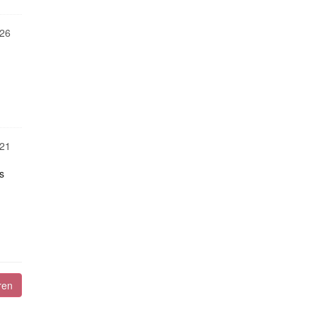
26
21
s
ren