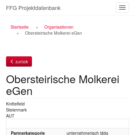
Zum
FFG Projektdatenbank
Naviga
Inhalt
ein-/a
Breadcrumb
Startseite
Organisationen
Obersteirische Molkerei eGen
Navigation
zurück
Obersteirische Molkerei
eGen
Knittelfeld
Steiermark
AUT
Partnerkategorie
unternehmerisch tätig