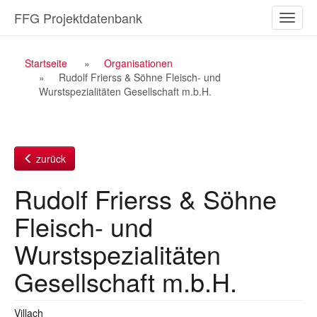
Zum
FFG Projektdatenbank
Naviga
Inhalt
ein-/a
Breadcrumb
Startseite
Organisationen
Rudolf Frierss & Söhne Fleisch- und
Navigation
Wurstspezialitäten Gesellschaft m.b.H.
zurück
Rudolf Frierss & Söhne
Fleisch- und
Wurstspezialitäten
Gesellschaft m.b.H.
Villach