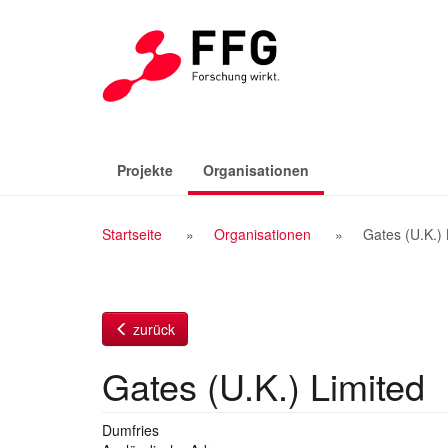
Zum
Inhalt
(aktiv)
Projekte
Organisationen
Breadcrumb
Startseite
Organisationen
Gates (U.K.) 
Navigation
zurück
Gates (U.K.) Limited
Dumfries