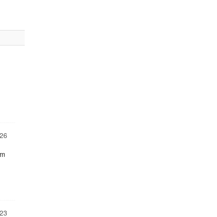
26
om
23