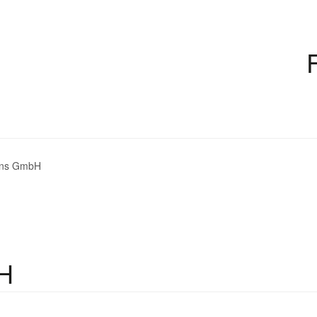
ons GmbH
H