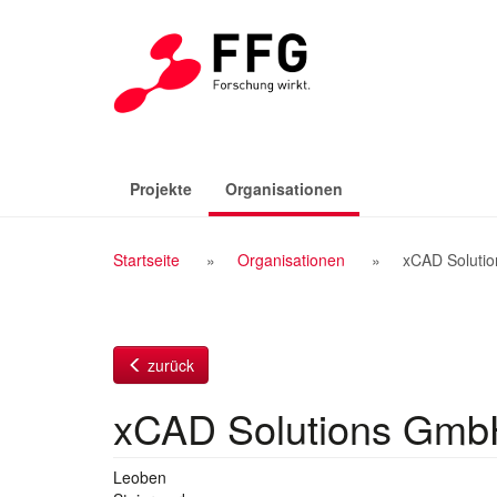
Zum
Inhalt
(aktiv)
Projekte
Organisationen
Breadcrumb
Startseite
Organisationen
xCAD Soluti
Navigation
zurück
xCAD Solutions Gmb
Leoben