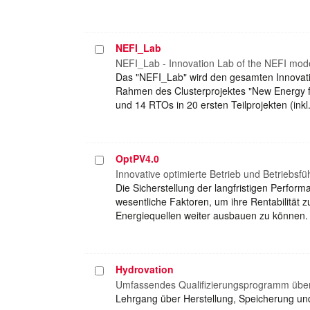
NEFI_Lab
Projekt
auswählen
NEFI_Lab - Innovation Lab of the NEFI mode
Das "NEFI_Lab" wird den gesamten Innovati
Rahmen des Clusterprojektes "New Energy fo
und 14 RTOs in 20 ersten Teilprojekten (i
OptPV4.0
Projekt
auswählen
Innovative optimierte Betrieb und Betriebsf
Die Sicherstellung der langfristigen Perfor
wesentliche Faktoren, um ihre Rentabilität
Energiequellen weiter ausbauen zu können.
Hydrovation
Projekt
auswählen
Umfassendes Qualifizierungsprogramm über
Lehrgang über Herstellung, Speicherung u