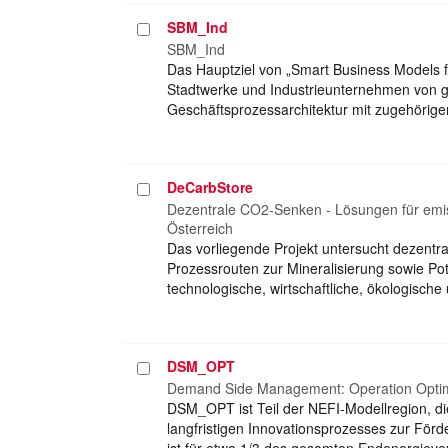
SBM_Ind
Projekt
auswählen
SBM_Ind
Das Hauptziel von „Smart Business Models fo
Stadtwerke und Industrieunternehmen von g
Geschäftsprozessarchitektur mit zugehörig
DeCarbStore
Projekt
auswählen
Dezentrale CO2-Senken - Lösungen für emiss
Österreich
Das vorliegende Projekt untersucht dezent
Prozessrouten zur Mineralisierung sowie Poten
technologische, wirtschaftliche, ökologisch
DSM_OPT
Projekt
auswählen
Demand Side Management: Operation Optimi
DSM_OPT ist Teil der NEFI-Modellregion, di
langfristigen Innovationsprozesses zur Förde
ist für etwa 1/3 des gesamten Endenergieve