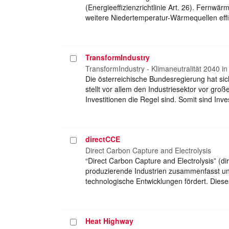
(Energieeffizienzrichtlinie Art. 26). Fernwä
weitere Niedertemperatur-Wärmequellen eff
TransformIndustry
Projekt
auswählen
TransformIndustry - Klimaneutralität 2040 in 
Die österreichische Bundesregierung hat sich
stellt vor allem den Industriesektor vor gro
Investitionen die Regel sind. Somit sind Inv
directCCE
Projekt
auswählen
Direct Carbon Capture and Electrolysis
“Direct Carbon Capture and Electrolysis” (di
produzierende Industrien zusammenfasst un
technologische Entwicklungen fördert. Diese
Heat Highway
Projekt