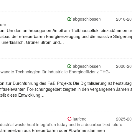
abgeschlossen
2018-20
ture
tion: Um den anthropogenen Anteil am Treibhauseffekt einzudämmen u
 Ausbau der erneuerbaren Energieerzeugung und die massive Steigerun
ms unerlässlich. Grüner Strom und…
abgeschlossen
2020-20
rwandte Technologien für industrielle Energieeffizienz THG-
on zur Durchführung des F&E-Projekts Die Digitalisierung ist heutzutag
unftsrelevanten For-schungsgebiet zeigten in den vergangenen Jahren 
tellt diese Entwicklung…
laufend
2025-20
ustrial waste heat integration today and in a decarbonized future
wärmenetzen aus Erneuerbaren oder Abwärme stammen