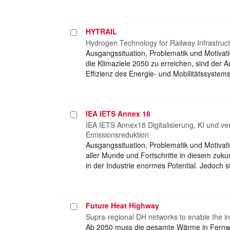
HYTRAIL
Projekt
auswählen
Hydrogen Technology for Railway Infrastruc
Ausgangssituation, Problematik und Motiva
die Klimaziele 2050 zu erreichen, sind der
Effizienz des Energie- und Mobilitätssyste
IEA IETS Annex 18
Projekt
auswählen
IEA IETS Annex18 Digitalisierung, KI und ve
Emissionsreduktion
Ausgangssituation, Problematik und Motivati
aller Munde und Fortschritte in diesem zuk
in der Industrie enormes Potential. Jedoch s
Future Heat Highway
Projekt
auswählen
Supra-regional DH networks to enable the ind
Ab 2050 muss die gesamte Wärme in Fern