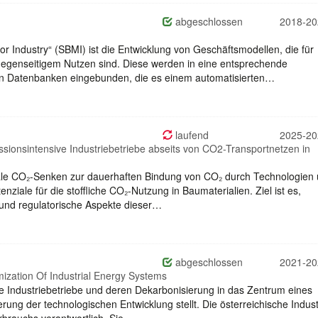
abgeschlossen
2018-20
r Industry“ (SBMI) ist die Entwicklung von Geschäftsmodellen, die für
egenseitigem Nutzen sind. Diese werden in eine entsprechende
en Datenbanken eingebunden, die es einem automatisierten…
laufend
2025-20
ionsintensive Industriebetriebe abseits von CO2-Transportnetzen in
rale CO₂-Senken zur dauerhaften Bindung von CO₂ durch Technologien
ziale für die stoffliche CO₂-Nutzung in Baumaterialien. Ziel ist es,
e und regulatorische Aspekte dieser…
abgeschlossen
2021-20
zation Of Industrial Energy Systems
e Industriebetriebe und deren Dekarbonisierung in das Zentrum eines
rung der technologischen Entwicklung stellt. Die österreichische Indust
rbrauchs verantwortlich. Sie…