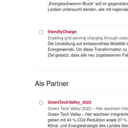
„Energieschwamm Bruck“ soll im gegenständ
Leoben untersucht werden, wie mit regional
friendlyCharge
Projekt
auswählen
Enabling grid-serving charging through costu
Die Umstellung auf emissionsfreie Mobilität
Energiewende. Um diese Transformation zu 
Ziel gesetzt, dass alle neu zugelassenen F
Als Partner
GreenTechValley_2022
Projekt
auswählen
Green Tech Valley 2022 – Hier wachsen int
Green Tech Valley – hier wachsen integrie
geben mit 40 % CO2-Reduktion sowie 27 % E
Klima- und Energiestrategie des Landes Ste