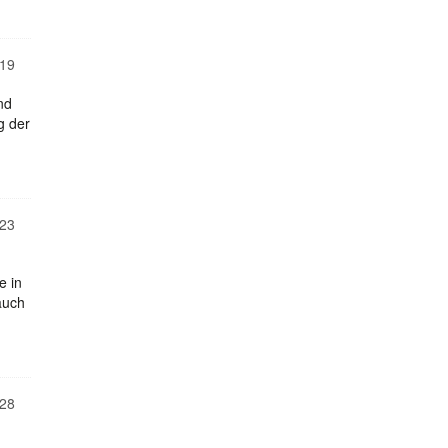
19
nd
g der
23
e in
auch
28