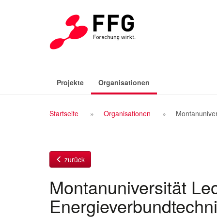
Zum
Inhalt
(aktiv)
Projekte
Organisationen
Breadcrumb
Startseite
Organisationen
Montanuniver
Navigation
zurück
Montanuniversität Leo
Energieverbundtechn