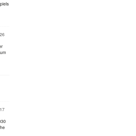
piels
26
er
zum
17
030
che