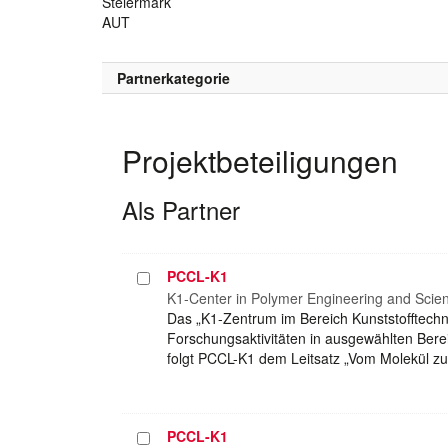
Steiermark
AUT
Partnerkategorie
Projektbeteiligungen
Als Partner
PCCL-K1
Projekt
auswählen
K1-Center in Polymer Engineering and Scie
Das „K1-Zentrum im Bereich Kunststofftechn
Forschungsaktivitäten in ausgewählten Bere
folgt PCCL-K1 dem Leitsatz „Vom Molekül z
PCCL-K1
Projekt