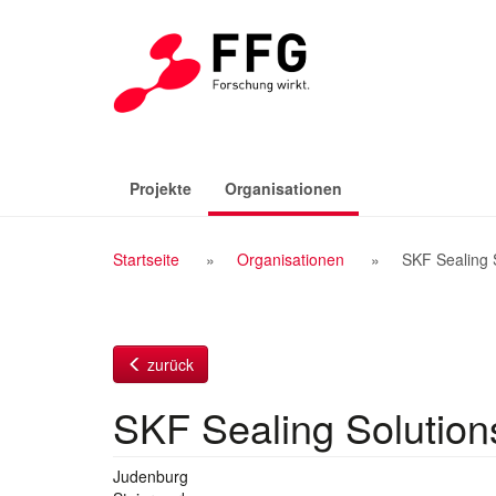
Zum
Inhalt
(aktiv)
Projekte
Organisationen
Breadcrumb
Startseite
Organisationen
SKF Sealing 
Navigation
zurück
SKF Sealing Solutio
Judenburg