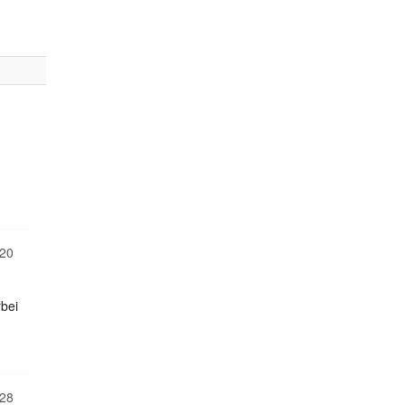
20
rbei
28