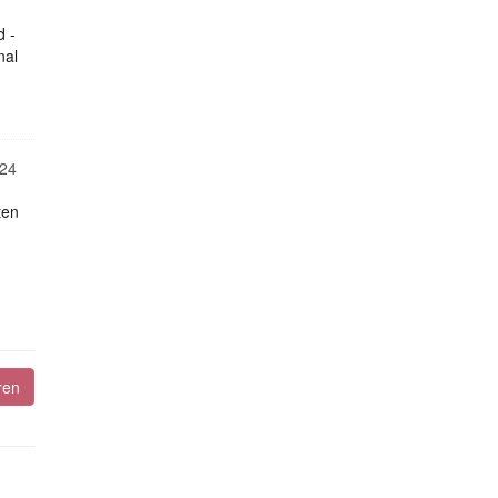
d -
nal
24
ten
ren