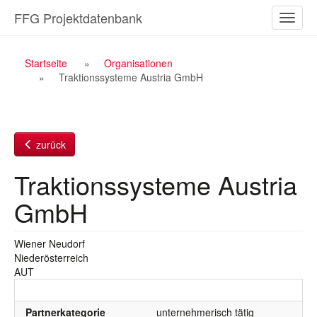
Zum
FFG Projektdatenbank
Naviga
Inhalt
ein-/a
Breadcrumb
Startseite
Organisationen
Traktionssysteme Austria GmbH
Navigation
zurück
Traktionssysteme Austria
GmbH
Wiener Neudorf
Niederösterreich
AUT
Partnerkategorie
unternehmerisch tätig