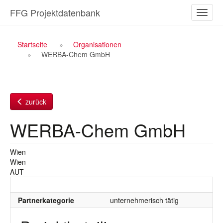
Zum
FFG Projektdatenbank
Naviga
Inhalt
ein-/a
Breadcrumb
Startseite
Organisationen
WERBA-Chem GmbH
Navigation
zurück
WERBA-Chem GmbH
Wien
Wien
AUT
Partnerkategorie
unternehmerisch tätig