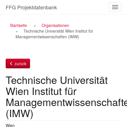
Zum
FFG Projektdatenbank
Naviga
Inhalt
ein-/a
Breadcrumb
Startseite
Organisationen
Technische Universität Wien Institut für
Navigation
Managementwissenschaften (IMW)
zurück
Technische Universität
Wien Institut für
Managementwissenschaft
(IMW)
Wien