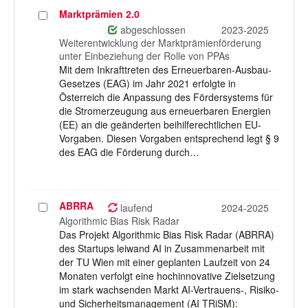
Marktprämien 2.0
Projekt
auswählen
abgeschlossen
2023-2025
Weiterentwicklung der Marktprämienförderung
unter Einbeziehung der Rolle von PPAs
Mit dem Inkrafttreten des Erneuerbaren-Ausbau-
Gesetzes (EAG) im Jahr 2021 erfolgte in
Österreich die Anpassung des Fördersystems für
die Stromerzeugung aus erneuerbaren Energien
(EE) an die geänderten beihilferechtlichen EU-
Vorgaben. Diesen Vorgaben entsprechend legt § 9
des EAG die Förderung durch…
ABRRA
Projekt
laufend
2024-2025
auswählen
Algorithmic Bias Risk Radar
Das Projekt Algorithmic Bias Risk Radar (ABRRA)
des Startups leiwand AI in Zusammenarbeit mit
der TU Wien mit einer geplanten Laufzeit von 24
Monaten verfolgt eine hochinnovative Zielsetzung
im stark wachsenden Markt AI-Vertrauens-, Risiko-
und Sicherheitsmanagement (AI TRiSM):