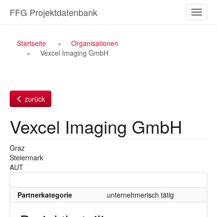
Zum
FFG Projektdatenbank
Naviga
Inhalt
ein-/a
Breadcrumb
Startseite
Organisationen
Vexcel Imaging GmbH
Navigation
zurück
Vexcel Imaging GmbH
Graz
Steiermark
AUT
Partnerkategorie
unternehmerisch tätig