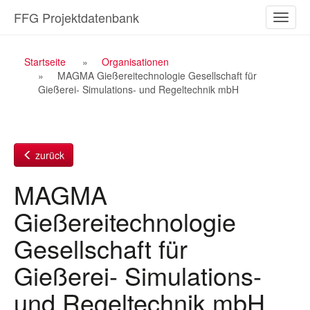
Zum
FFG Projektdatenbank
Naviga
Inhalt
ein-/a
Breadcrumb
Startseite
Organisationen
MAGMA Gießereitechnologie Gesellschaft für
Navigation
Gießerei- Simulations- und Regeltechnik mbH
zurück
MAGMA
Gießereitechnologie
Gesellschaft für
Gießerei- Simulations-
und Regeltechnik mbH