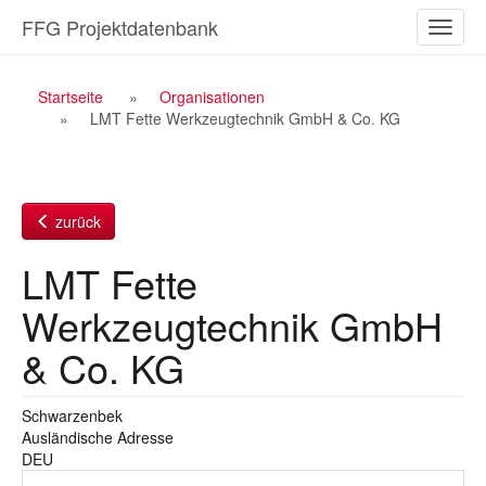
Zum
FFG Projektdatenbank
Naviga
Inhalt
ein-/a
Breadcrumb
Startseite
Organisationen
LMT Fette Werkzeugtechnik GmbH & Co. KG
Navigation
zurück
LMT Fette
Werkzeugtechnik GmbH
& Co. KG
Schwarzenbek
Ausländische Adresse
DEU