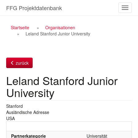
Zum
FFG Projektdatenbank
Naviga
Inhalt
ein-/a
Breadcrumb
Startseite
Organisationen
Leland Stanford Junior University
Navigation
zurück
Leland Stanford Junior
University
Stanford
Ausländische Adresse
USA
Partnerkategorie
Universität