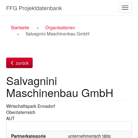
Zum
FFG Projektdatenbank
Naviga
Inhalt
ein-/a
Breadcrumb
Startseite
Organisationen
Salvagnini Maschinenbau GmbH
Navigation
zurück
Salvagnini
Maschinenbau GmbH
Wirtschaftspark Ennsdorf
Oberösterreich
AUT
Partnerkategorie
unternehmerisch tätig