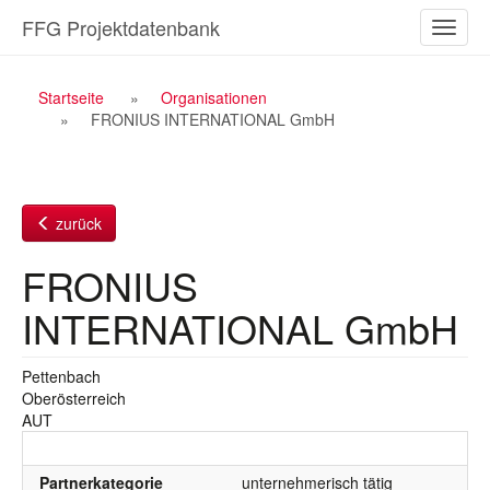
Zum
FFG Projektdatenbank
Naviga
Inhalt
ein-/a
Breadcrumb
Startseite
Organisationen
FRONIUS INTERNATIONAL GmbH
Navigation
zurück
FRONIUS
INTERNATIONAL GmbH
Pettenbach
Oberösterreich
AUT
Partnerkategorie
unternehmerisch tätig