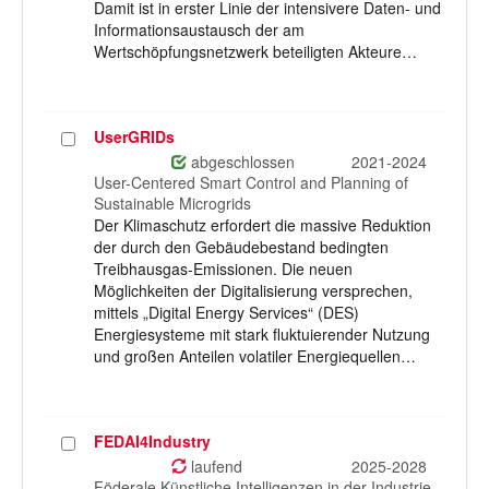
Damit ist in erster Linie der intensivere Daten- und
Informationsaustausch der am
Wertschöpfungsnetzwerk beteiligten Akteure…
UserGRIDs
Projekt
auswählen
abgeschlossen
2021-2024
User-Centered Smart Control and Planning of
Sustainable Microgrids
Der Klimaschutz erfordert die massive Reduktion
der durch den Gebäudebestand bedingten
Treibhausgas-Emissionen. Die neuen
Möglichkeiten der Digitalisierung versprechen,
mittels „Digital Energy Services“ (DES)
Energiesysteme mit stark fluktuierender Nutzung
und großen Anteilen volatiler Energiequellen…
FEDAI4Industry
Projekt
auswählen
laufend
2025-2028
Föderale Künstliche Intelligenzen in der Industrie