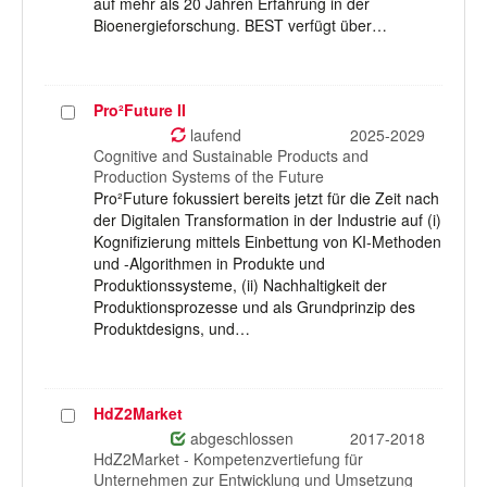
auf mehr als 20 Jahren Erfahrung in der
Bioenergieforschung. BEST verfügt über…
Pro²Future II
Projekt
auswählen
laufend
2025-2029
Cognitive and Sustainable Products and
Production Systems of the Future
Pro²Future fokussiert bereits jetzt für die Zeit nach
der Digitalen Transformation in der Industrie auf (i)
Kognifizierung mittels Einbettung von KI-Methoden
und -Algorithmen in Produkte und
Produktionssysteme, (ii) Nachhaltigkeit der
Produktionsprozesse und als Grundprinzip des
Produktdesigns, und…
HdZ2Market
Projekt
auswählen
abgeschlossen
2017-2018
HdZ2Market - Kompetenzvertiefung für
Unternehmen zur Entwicklung und Umsetzung