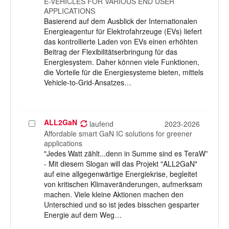
E-VEHICLES FOR VARIOUS END USER
APPLICATIONS
Basierend auf dem Ausblick der Internationalen
Energieagentur für Elektrofahrzeuge (EVs) liefert
das kontrollierte Laden von EVs einen erhöhten
Beitrag der Flexibilitätserbringung für das
Energiesystem. Daher können viele Funktionen,
die Vorteile für die Energiesysteme bieten, mittels
Vehicle-to-Grid-Ansatzes…
ALL2GaN
Projekt
laufend
2023-2026
auswählen
Affordable smart GaN IC solutions for greener
applications
"Jedes Watt zählt...denn in Summe sind es TeraW”
- Mit diesem Slogan will das Projekt "ALL2GaN"
auf eine allgegenwärtige Energiekrise, begleitet
von kritischen Klimaveränderungen, aufmerksam
machen. Viele kleine Aktionen machen den
Unterschied und so ist jedes bisschen gesparter
Energie auf dem Weg…