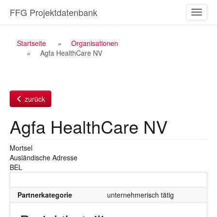
Zum
FFG Projektdatenbank
Naviga
Inhalt
ein-/a
Breadcrumb
Startseite
Organisationen
Agfa HealthCare NV
Navigation
zurück
Agfa HealthCare NV
Mortsel
Ausländische Adresse
BEL
Partnerkategorie
unternehmerisch tätig