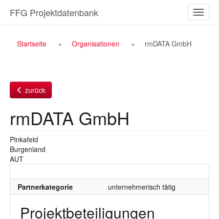
Zum
FFG Projektdatenbank
Naviga
Inhalt
ein-/a
Breadcrumb
Startseite
Organisationen
rmDATA GmbH
Navigation
zurück
rmDATA GmbH
Pinkafeld
Burgenland
AUT
Partnerkategorie
unternehmerisch tätig
Projektbeteiligungen