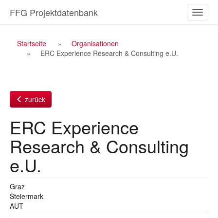
Zum
FFG Projektdatenbank
Naviga
Inhalt
ein-/a
Breadcrumb
Startseite
Organisationen
ERC Experience Research & Consulting e.U.
Navigation
zurück
ERC Experience
Research & Consulting
e.U.
Graz
Steiermark
AUT