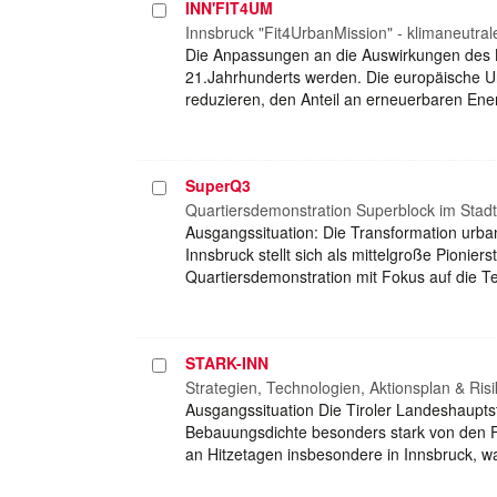
INN'FIT4UM
Projekt
auswählen
Innsbruck "Fit4UrbanMission" - klimaneutra
Die Anpassungen an die Auswirkungen des 
21.Jahrhunderts werden. Die europäische Un
reduzieren, den Anteil an erneuerbaren Ene
SuperQ3
Projekt
auswählen
Quartiersdemonstration Superblock im Stadtt
Ausgangssituation: Die Transformation urbane
Innsbruck stellt sich als mittelgroße Pionie
Quartiersdemonstration mit Fokus auf die 
STARK-INN
Projekt
auswählen
Strategien, Technologien, Aktionsplan & Risi
Ausgangssituation Die Tiroler Landeshauptst
Bebauungsdichte besonders stark von den F
an Hitzetagen insbesondere in Innsbruck, 