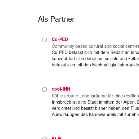
Als Partner
Co-PED
Projekt
auswählen
Community based cultural and social centres 
Co-PED befasst sich mit dem Bedarf an inn
konzentriert sich dabei auf soziale und kul
befasst sich mit den Nachhaltigkeitsherau
cool-INN
Projekt
auswählen
Kühle urbane Lebensräume für eine reslilien
Innsbruck ist eine Stadt inmitten der Alpen. 
verdichtet und besitzt bisher neben den Flüs
Auswirkungen des Klimawandels mit zuneh
KLIK
Projekt