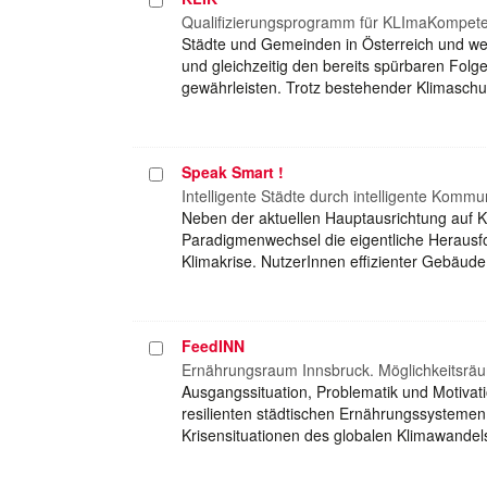
auswählen
Qualifizierungsprogramm für KLImaKompete
Städte und Gemeinden in Österreich und wel
und gleichzeitig den bereits spürbaren Folg
gewährleisten. Trotz bestehender Klimasc
Speak Smart !
Projekt
auswählen
Intelligente Städte durch intelligente Kommu
Neben der aktuellen Hauptausrichtung auf 
Paradigmenwechsel die eigentliche Herausf
Klimakrise. NutzerInnen effizienter Gebäud
FeedINN
Projekt
auswählen
Ernährungsraum Innsbruck. Möglichkeitsräu
Ausgangssituation, Problematik und Motivat
resilienten städtischen Ernährungssysteme
Krisensituationen des globalen Klimawandels