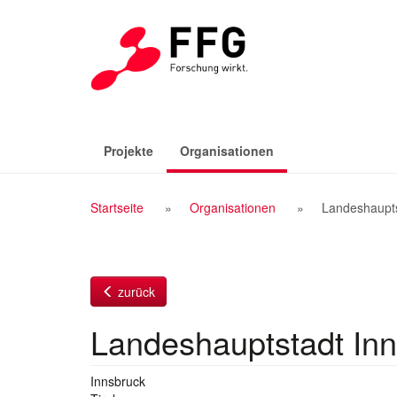
Zum
Inhalt
(aktiv)
Projekte
Organisationen
Breadcrumb
Startseite
Organisationen
Landeshaupts
Navigation
zurück
Landeshauptstadt In
Innsbruck