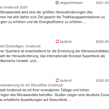
abgeschlossen
2021-20
les Innsbruck 2030
Klimawandels wird eine der größten Herausforderungen des
ion hat sich daher zum Ziel gesetzt die Treibhausgasemissionen zu
rgien zu erhöhen und die Energieeffizienz zu erhöhen.…
laufend
2026-20
eil Dreiheiligen, Innsbruck
r Quartiere ist entscheidend für die Erreichung der Klimaneutralitätszi
rstadt der Herausforderung, das internationale Konzept Superblock als
Teilbereiche Umwelt- und…
laufend
2026-20
kobewertung für ein Klimafittes Innsbruck
adt Innsbruck ist mit ihrer inneralpinen Tallage und hohen
olgen des Klimawandels betroffen. Studien zeigen eine deutliche Zun
was erhebliche Auswirkungen auf Gesundheit,…