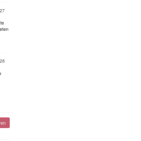
27
te
reten
28
u
ren