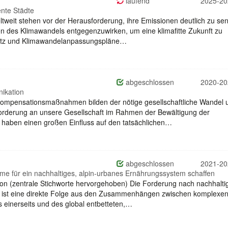
laufend
2025-20
nte Städte
tweit stehen vor der Herausforderung, ihre Emissionen deutlich zu se
en des Klimawandels entgegenzuwirken, um eine klimafitte Zukunft zu
hutz und Klimawandelanpassungspläne…
abgeschlossen
2020-20
nikation
Kompensationsmaßnahmen bilden der nötige gesellschaftliche Wandel 
orderung an unsere Gesellschaft im Rahmen der Bewältigung der
e haben einen großen Einfluss auf den tatsächlichen…
abgeschlossen
2021-20
me für ein nachhaltiges, alpin-urbanes Ernährungssystem schaffen
ion (zentrale Stichworte hervorgehoben) Die Forderung nach nachhalti
n ist eine direkte Folge aus den Zusammenhängen zwischen komplexe
 einerseits und des global entbetteten,…