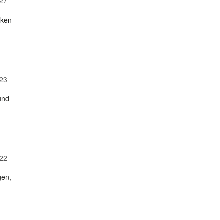
27
nken
23
und
22
gen,
n