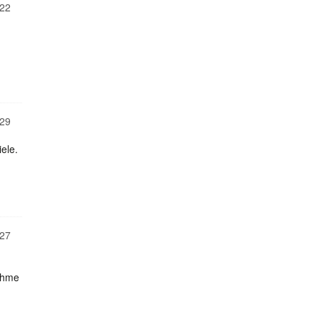
22
29
ele.
27
ahme