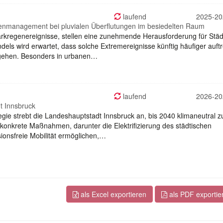
laufend
2025-20
egenmanagement bei pluvialen Überflutungen im besiedelten Raum
tarkregenereignisse, stellen eine zunehmende Herausforderung für Städ
ls wird erwartet, dass solche Extremereignisse künftig häufiger auft
rgehen. Besonders in urbanen…
laufend
2026-20
dt Innsbruck
gie strebt die Landeshauptstadt Innsbruck an, bis 2040 klimaneutral z
f konkrete Maßnahmen, darunter die Elektrifizierung des städtischen
ssionsfreie Mobilität ermöglichen,…
als Excel exportieren
als PDF exportie