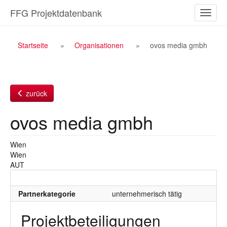
Zum
FFG Projektdatenbank
Naviga
Inhalt
ein-/a
Breadcrumb
Startseite
Organisationen
ovos media gmbh
Navigation
zurück
ovos media gmbh
Wien
Wien
AUT
Partnerkategorie
unternehmerisch tätig
Projektbeteiligungen