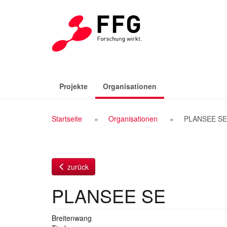
Zum
Inhalt
(aktiv)
Projekte
Organisationen
Breadcrumb
Startseite
Organisationen
PLANSEE SE
Navigation
zurück
PLANSEE SE
Breitenwang