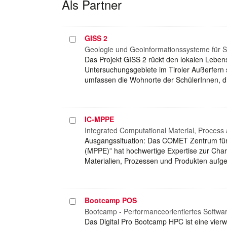
Als Partner
GISS 2
Projekt
auswählen
Geologie und Geoinformationssysteme für S
Das Projekt GISS 2 rückt den lokalen Leben
Untersuchungsgebiete im Tiroler Außerfern
umfassen die Wohnorte der SchülerInnen, di
IC-MPPE
Projekt
auswählen
Integrated Computational Material, Process
Ausgangssituation: Das COMET Zentrum für 
(MPPE)” hat hochwertige Expertise zur Char
Materialien, Prozessen und Produkten aufge
Bootcamp POS
Projekt
auswählen
Bootcamp - Performanceorientiertes Softwa
Das Digital Pro Bootcamp HPC ist eine vier