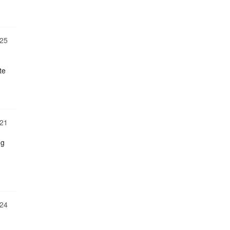
25
te
21
ng
24