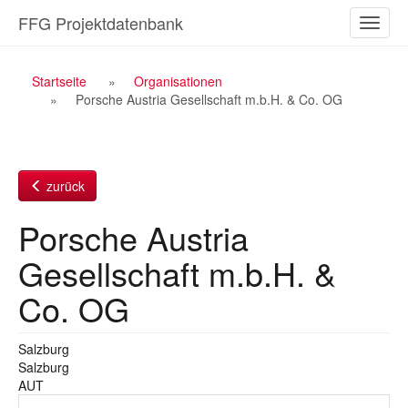
Zum
FFG Projektdatenbank
Naviga
Inhalt
ein-/a
Breadcrumb
Startseite
Organisationen
Porsche Austria Gesellschaft m.b.H. & Co. OG
Navigation
zurück
Porsche Austria
Gesellschaft m.b.H. &
Co. OG
Salzburg
Salzburg
AUT