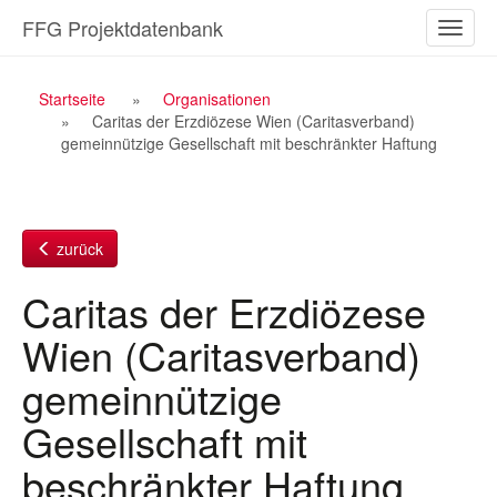
Zum
FFG Projektdatenbank
Naviga
Inhalt
ein-/a
Breadcrumb
Startseite
Organisationen
Caritas der Erzdiözese Wien (Caritasverband)
Navigation
gemeinnützige Gesellschaft mit beschränkter Haftung
zurück
Caritas der Erzdiözese
Wien (Caritasverband)
gemeinnützige
Gesellschaft mit
beschränkter Haftung