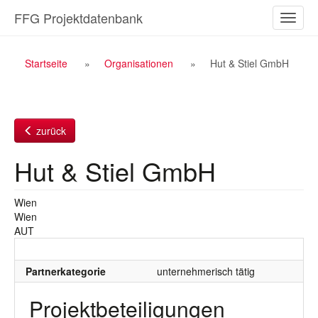
Zum
FFG Projektdatenbank
Naviga
Inhalt
ein-/a
Breadcrumb
Startseite
Organisationen
Hut & Stiel GmbH
Navigation
zurück
Hut & Stiel GmbH
Wien
Wien
AUT
Partnerkategorie
unternehmerisch tätig
Projektbeteiligungen