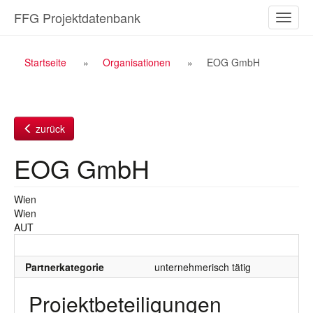
Zum
FFG Projektdatenbank
Naviga
Inhalt
ein-/a
Breadcrumb
Startseite
Organisationen
EOG GmbH
Navigation
zurück
EOG GmbH
Wien
Wien
AUT
Partnerkategorie
unternehmerisch tätig
Projektbeteiligungen