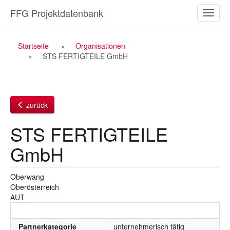
Zum
FFG Projektdatenbank
Naviga
Inhalt
ein-/a
Breadcrumb
Startseite
Organisationen
STS FERTIGTEILE GmbH
Navigation
zurück
STS FERTIGTEILE
GmbH
Oberwang
Oberösterreich
AUT
Partnerkategorie
unternehmerisch tätig