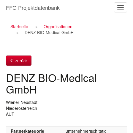
Zum
FFG Projektdatenbank
Naviga
Inhalt
ein-/a
Breadcrumb
Startseite
Organisationen
DENZ BIO-Medical GmbH
Navigation
zurück
DENZ BIO-Medical
GmbH
Wiener Neustadt
Niederösterreich
AUT
Partnerkategorie
unternehmerisch tätig